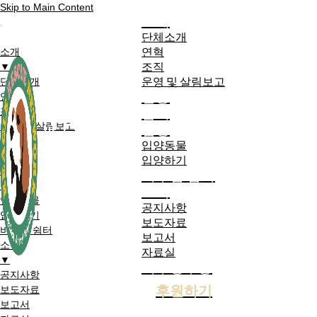
Skip to Main Content
소개
단체소개
연혁
소개
조직
▼
운영 및 살림보고
단체소개
활동
연혁
참여
조직
운영 및 살림보고
입양
활동
입양동물
참여
입양하기
입양
비구협 쉼터
▼
소식
입양동물
공지사항
입양하기
보도자료
비구협 쉼터
보고서
소식
자료실
▼
기부영수증
공지사항
후원하기
보도자료
보고서