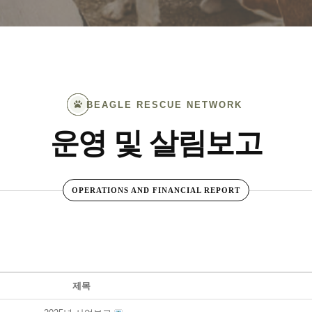
BEAGLE RESCUE NETWORK
운영 및 살림보고
OPERATIONS AND FINANCIAL REPORT
제목