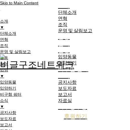
Skip to Main Content
소개
단체소개
연혁
소개
조직
▼
운영 및 살림보고
단체소개
활동
연혁
참여
조직
입양
운영 및 살림보고
입양동물
활동
입양하기
참여
비구협 쉼터
입양
소식
▼
공지사항
입양동물
보도자료
입양하기
보고서
비구협 쉼터
자료실
소식
기부영수증
▼
공지사항
후원하기
보도자료
보고서