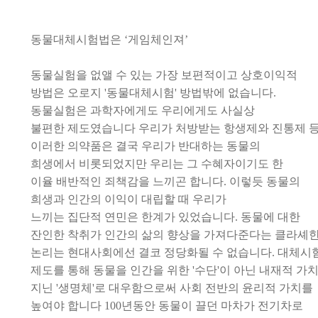
동물대체시험법은
‘
게임체인져
’
동물실험을 없앨 수 있는 가장 보편적이고 상호이익적
방법은 오로지
'
동물대체시험
'
방법밖에 없습니다
.
동물실험은 과학자에게도
우리에게도 사실상
불편한
제도였습니다 우리가 처방받는 항생제와 진통제 
이러한 의약품은 결국 우리가 반대하는 동물의
희생에서
비롯되었지만 우리는 그 수혜자이기도 한
이율
배반적인 죄책감을 느끼곤 합니다
.
이렇듯 동물의
희생과 인간의 이익이 대립할 때 우리가
느끼는 집단적 연민은 한계가 있었습니다
.
동물에 대한
잔인한 착취가
인간의 삶의 향상을 가져다준다는 클라셰
논리는 현대사회에선
결코 정당화될 수 없습니다
.
대체시
제도를 통해 동물을 인간을 위한
'
수단
'
이 아닌 내재적
가
지닌
'
생명체
'
로 대우함으로써 사회
전반의 윤리적 가치를
높여야 합니다
100
년동안 동물이 끌던 마차가 전기차로