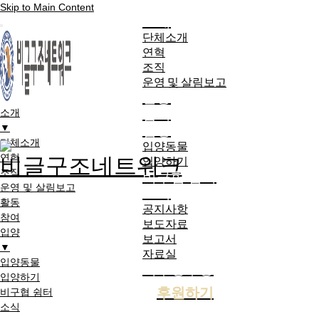
Skip to Main Content
소개
단체소개
연혁
조직
운영 및 살림보고
활동
참여
소개
입양
▼
단체소개
입양동물
연혁
입양하기
조직
비구협 쉼터
운영 및 살림보고
소식
활동
공지사항
참여
보도자료
입양
보고서
▼
자료실
입양동물
기부영수증
입양하기
후원하기
비구협 쉼터
소식