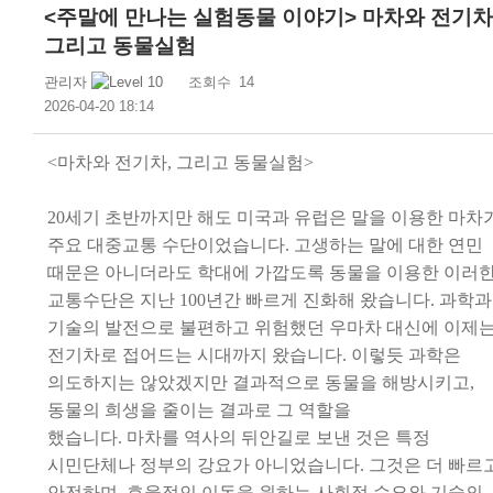
<주말에 만나는 실험동물 이야기> 마차와 전기차
그리고 동물실험
관리자
조회수
14
2026-04-20 18:14
<
마차와 전기차
,
그리고 동물실험
>
20
세기 초반까지만 해도 미국과 유럽은 말을 이용한
마차
주요 대중교통 수단이었습니다
.
고생하는
말에 대한 연민
때문은
아니더라도 학대에 가깝도록
동물을 이용한 이러
교통수단은 지난
100
년간 빠르게
진화해 왔습니다
.
과학과
기술의 발전으로 불편하고 위험했던 우마차 대신에
이제
전기차로 접어드는 시대까지 왔습니다
.
이렇듯
과학은
의도
하지는
않았겠지만 결과적으로 동물을 해방
시키고
,
동물의 희생을 줄이는 결과로 그 역할을
했습니다
.
마차를
역사의 뒤안길로 보낸 것은 특정
시민단체나 정부의
강요가 아니었습니다
.
그것은 더 빠르
안전하며
,
효율적인
이동을
원하는
사회적 수요와 기술의