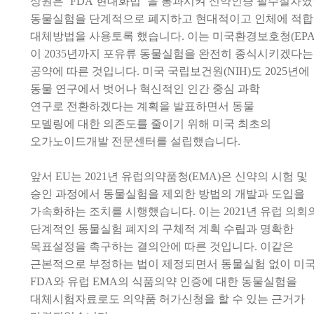
상원은
‘FDA
현대화법
’
을
통과시켜
신약인증 필수절차였
동물실험을
단계적으로 폐지하고 현대적이고 인체에 적
대체방법을 사용
토록 했습니다
.
이는 미국
환경보호청
(EPA
이
2035
년까지 포유류 동물실험을 완전히 종식시키겠다는
공약에 따른 것입니다
.
미국 국립보건원
(NIH)
도
2025
년에
동물 연구에서 벗어나 혁신적인 인간 중심 과학
연구로
전환하겠다는 계획을 발표하면서
동물
모델링에
대한
의존도를 줄이기 위해 미국 최초의
오가노이드개발 전문센터를 설립했습니다
.
앞서
EU
는
2021
년 유럽의약품청
(EMA)
은 신약의 시험 및
승인 과정에서 동물실험을 제외한 방법의 개발과 도입을
가속화하는
조치를
시행했습니다
.
이는
2021
년 유럽 의회
단계적인 동물실험 폐지의 구체적 계획 수립과 명확한
목표설정을 촉구하는
결의안에 따른
것입니다
.
이같은
근본적으로 부정하는 법이 제정되면서 동물실험 없이 미
FDA
와 유럽
EMA
의 식품의약
인증에 대한 동물실험을
대체
시험자료로도 의약품
허가신청을 할 수 있는 근거가