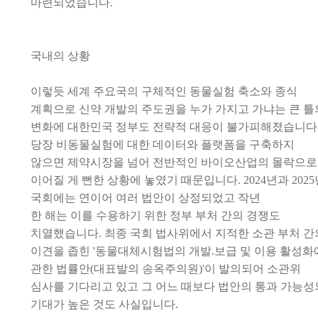
마련되었습니다
.
국내의 상황
이렇듯 세계 주요국의 구체적인 동물실험 축소와 종식
계획으로 신약 개발의 주도권을 누가 가지고 가냐는 큰 틀
변화에 대한민국
정부도 전략적 대응이
불가피해졌습니다
당장 비동물실험에 대한 데이터와 플랫폼을 구축하지
않으면 제약시장을 넘어 전반적인
바이오산업의 몰락으로
이어질 게 뻔한 상황에
놓였기 때문입니다
.
2024
년과
2025
국회에는 연이어 여러 법안이 상정되었고 작년
한 해는 이를 수용하기 위한 정부 부처 간의 경쟁도
치열했습니다
.
최종 국회 법사위에서 지적한 소관 부처 간
이견을 좁힌
'
동물대체
시험법의 개발
.
보급 및 이용 활성화
관한 법률안
(
대표발의 송옥주의원
)'
이
발의되어
소관위
심사를 기다리고 있고 그 어느 때보다
법안의 통과 가능성
기대가 높은 것도 사실입니다
.