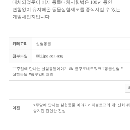
대체되었듯이 이제 동물대체시험법은
100
년 동안
변함
없이
유지해온 동물실험제도를 종식시킬 수 있는
게임체인져입니다
.
카테고리
실험동물
첨부파일
001.jpg
(524.4KB)
##주말에 만나는 실험동물이야기 #비글구조네트워크 #동물실험 #
실험동물 #크루얼티프리
<주말에 만나는 실험동물 이야기> 파블로프의 개: 신화 
이전
숨겨진 잔인한 진실