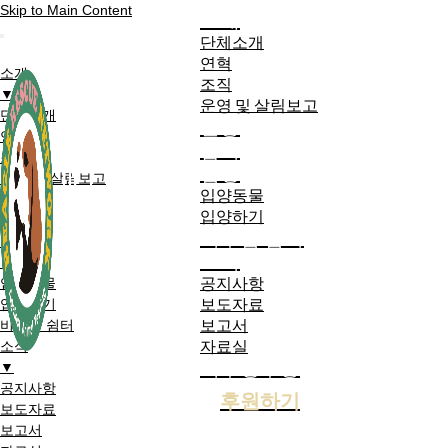
Skip to Main Content
소개
단체소개
연혁
소개
조직
▼
운영 및 살림보고
단체소개
활동
연혁
참여
조직
입양
운영 및 살림보고
입양동물
활동
입양하기
참여
비구협 쉼터
입양
소식
▼
공지사항
입양동물
보도자료
입양하기
보고서
비구협 쉼터
자료실
소식
기부영수증
▼
공지사항
후원하기
보도자료
보고서