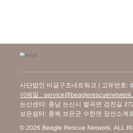
사단법인 비글구조네트워크 | 고유번호: 673
이메일 : service@beaglerescuenetwork.
논산센터: 충남 논산시 벌곡면 검천길 27
보은쉼터: 충북 보은군 수한면 장선소계로 3
© 2026 Beagle Rescue Network. ALL